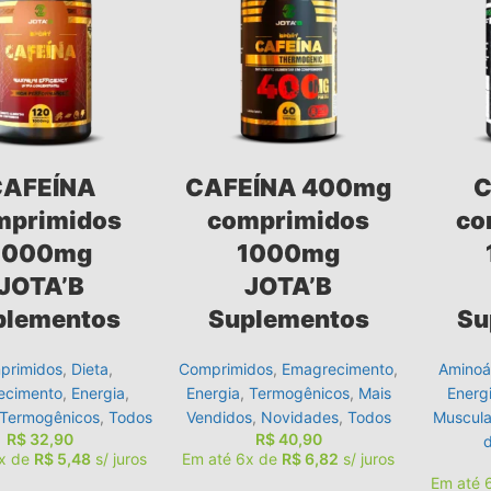
CAFEÍNA
CAFEÍNA 400mg
C
mprimidos
comprimidos
co
1000mg
1000mg
JOTA’B
JOTA’B
plementos
Suplementos
Su
primidos
,
Dieta
,
Comprimidos
,
Emagrecimento
,
Aminoá
ecimento
,
Energia
,
Energia
,
Termogênicos
,
Mais
Energ
Termogênicos
,
Todos
Vendidos
,
Novidades
,
Todos
Muscula
R$
32,90
R$
40,90
6x de
R$
5,48
s/ juros
Em até 6x de
R$
6,82
s/ juros
Em até 