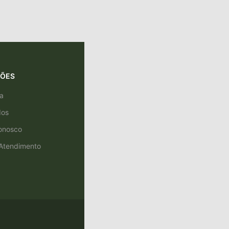
ÇÕES
a
dos
onosco
 Atendimento