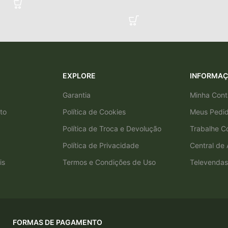
EXPLORE
INFORMA
Garantia
Minha Cont
to
Política de Cookies
Meus Pedi
Política de Troca e Devolução
Trabalhe C
Política de Privacidade
Central de
is
Termos e Condições de Uso
Televendas
FORMAS DE PAGAMENTO