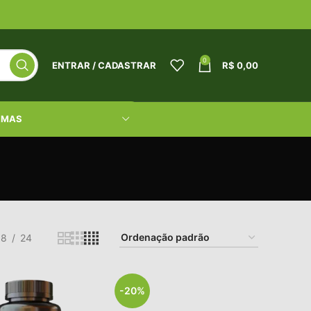
0
ENTRAR / CADASTRAR
R$
0,00
RMAS
18
24
-20%