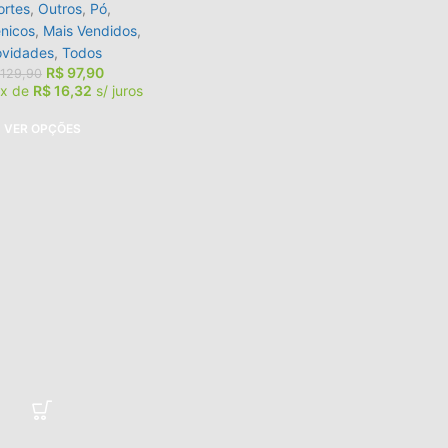
ortes
,
Outros
,
Pó
,
nicos
,
Mais Vendidos
,
vidades
,
Todos
R$
97,90
129,90
6x de
R$
16,32
s/ juros
VER OPÇÕES