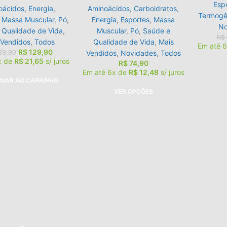
Esp
oácidos
,
Energia
,
Aminoácidos
,
Carboidratos
,
Termogê
,
Massa Muscular
,
Pó
,
Energia
,
Esportes
,
Massa
No
 Qualidade de Vida
,
Muscular
,
Pó
,
Saúde e
R$
 Vendidos
,
Todos
Qualidade de Vida
,
Mais
Em até 
R$
129,90
59,90
Vendidos
,
Novidades
,
Todos
x de
R$
21,65
s/ juros
R$
74,90
Em até 6x de
R$
12,48
s/ juros
ONAR AO CARRINHO
VER OPÇÕES