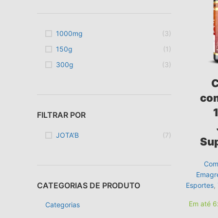
1000mg
(3)
150g
(1)
300g
(3)
co
FILTRAR POR
JOTA'B
(7)
Su
Com
Emagr
CATEGORIAS DE PRODUTO
Esportes
,
Em até 
Categorias