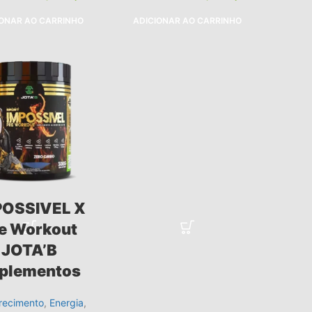
IONAR AO CARRINHO
ADICIONAR AO CARRINHO
POSSIVEL X
e Workout
JOTA’B
plementos
ecimento
,
Energia
,