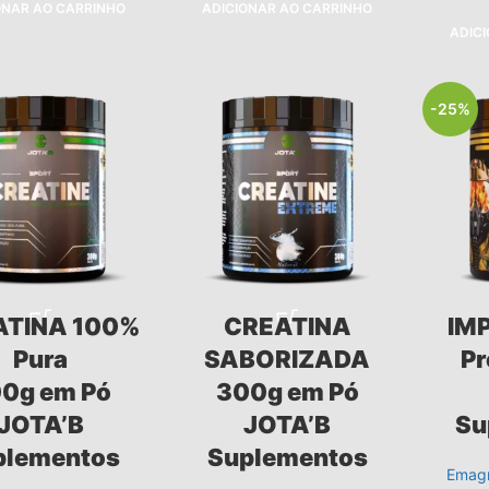
ONAR AO CARRINHO
ADICIONAR AO CARRINHO
ADIC
-25%
ATINA 100%
CREATINA
IM
Pura
SABORIZADA
Pr
0g em Pó
300g em Pó
JOTA’B
JOTA’B
Su
plementos
Suplementos
Emagr