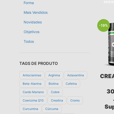
ADICI
Forma
Mais Vendidos
Novidades
-19%
Objetivos
Todos
TAGS DE PRODUTO
CRE
Antocianinas
Arginina
Astaxantina
Beta-Alanina
Biotina
Cafeína
30
Cardo Mariano
Cobre
Coenzima Q10
Creatina
Cromo
Su
Curcumina
Cúrcuma