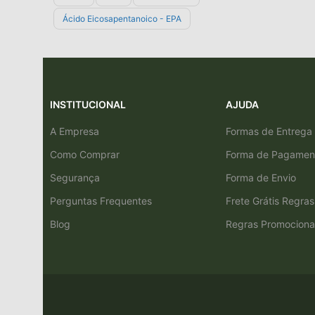
Ácido Eicosapentanoico - EPA
INSTITUCIONAL
AJUDA
A Empresa
Formas de Entrega
Como Comprar
Forma de Pagamen
Segurança
Forma de Envio
Perguntas Frequentes
Frete Grátis Regras
Blog
Regras Promociona