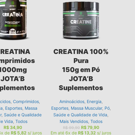
REATINA
CREATINA 100%
mprimidos
Pura
1000mg
150g em Pó
JOTA’B
JOTA’B
plementos
Suplementos
cidos
,
Comprimidos
,
Aminoácidos
,
Energia
,
ia
,
Esportes
,
Massa
Esportes
,
Massa Muscular
,
Pó
,
r
,
Saúde e Qualidade
Saúde e Qualidade de Vida
,
de Vida
,
Todos
Mais Vendidos
,
Todos
R$
34,90
R$
79,90
R$
99,90
6x de
R$
5,82
s/ juros
Em até 6x de
R$
13,32
s/ juros