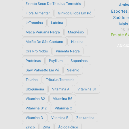
Extrato Seco De Tribulus Terrestris
Amin
Esportes
Fibra Alimentar
Ginkgo Biloba Em Pó
Saúde e
L-Treonina
Luteína
Mais
R$
1
Maca Peruana Negra
Magnésio
Em até 6
Melão De São Caetano
Niacina
ADICI
Ora Pro Nobis
Pimenta Negra
Proteínas
Psyllium
Saponinas
Saw Palmetto Em Pó
Selênio
Taurina
Tribulus Terrestris
Ubiquinona
Vitamina A
Vitamina B1
Vitamina B2
Vitamina B6
Vitamina B12
Vitamina C
Vitamina D
Vitamina E
Zeaxantina
Zinco
Zma
Ácido Fólico