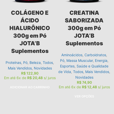
COLÁGENO E
CREATINA
ÁCIDO
SABORIZADA
HIALURÔNICO
300g em Pó
300g em Pó
JOTA’B
JOTA’B
Suplementos
Suplementos
Aminoácidos
,
Carboidratos
,
Pó
,
Massa Muscular
,
Energia
,
Proteínas
,
Pó
,
Beleza
,
Todos
,
Esportes
,
Saúde e Qualidade
Mais Vendidos
,
Novidades
de Vida
,
Todos
,
Mais Vendidos
,
R$
122,90
Novidades
Em até 6x de
R$
20,48
s/ juros
R$
74,90
Em até 6x de
R$
12,48
s/ juros
ADICIONAR AO CARRINHO
VER OPÇÕES