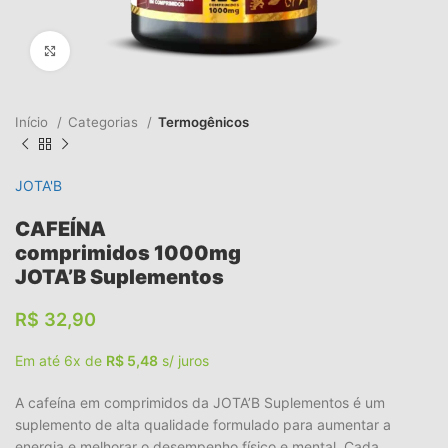
Clique para ampliar
Início
Categorias
Termogênicos
JOTA'B
CAFEÍNA
comprimidos 1000mg
JOTA’B Suplementos
R$
32,90
Em até 6x de
R$
5,48
s/ juros
A cafeína em comprimidos da JOTA’B Suplementos é um
suplemento de alta qualidade formulado para aumentar a
energia e melhorar o desempenho físico e mental. Cada