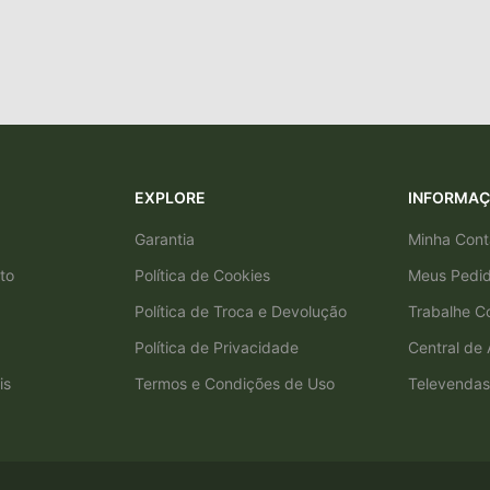
EXPLORE
INFORMA
Garantia
Minha Cont
to
Política de Cookies
Meus Pedi
Política de Troca e Devolução
Trabalhe C
Política de Privacidade
Central de
is
Termos e Condições de Uso
Televendas