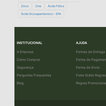
Zinco
Zma
Ácido Fólico
Ácido Eicosapentanoico - EPA
INSTITUCIONAL
AJUDA
A Empresa
Formas de Entrega
Como Comprar
Forma de Pagamen
Segurança
Forma de Envio
Perguntas Frequentes
Frete Grátis Regras
Blog
Regras Promociona