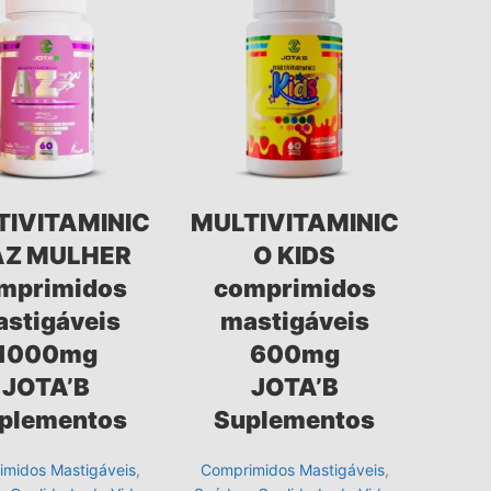
TIVITAMINIC
MULTIVITAMINIC
AZ MULHER
O KIDS
mprimidos
comprimidos
stigáveis
mastigáveis
1000mg
600mg
JOTA’B
JOTA’B
plementos
Suplementos
midos Mastigáveis
,
Comprimidos Mastigáveis
,