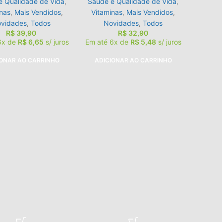
e Qualidade de Vida
,
Saúde e Qualidade de Vida
,
nas
,
Mais Vendidos
,
Vitaminas
,
Mais Vendidos
,
vidades
,
Todos
Novidades
,
Todos
R$
39,90
R$
32,90
6x de
R$
6,65
s/ juros
Em até 6x de
R$
5,48
s/ juros
IONAR AO CARRINHO
ADICIONAR AO CARRINHO