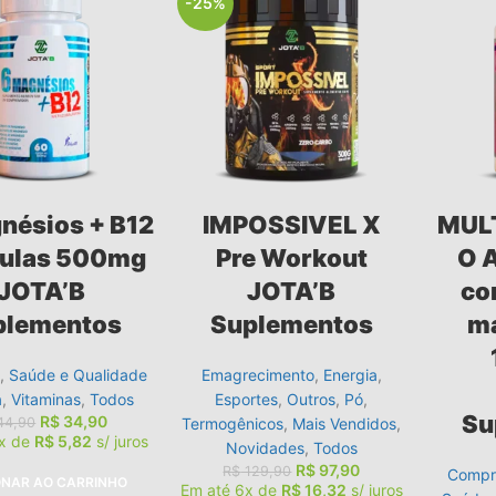
-25%
nésios + B12
IMPOSSIVEL X
MUL
ulas 500mg
Pre Workout
O 
JOTA’B
JOTA’B
co
plementos
Suplementos
ma
s
,
Saúde e Qualidade
Emagrecimento
,
Energia
,
a
,
Vitaminas
,
Todos
Esportes
,
Outros
,
Pó
,
Su
R$
34,90
44,90
Termogênicos
,
Mais Vendidos
,
6x de
R$
5,82
s/ juros
Novidades
,
Todos
R$
97,90
R$
129,90
Compri
ONAR AO CARRINHO
Em até 6x de
R$
16,32
s/ juros