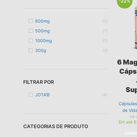
-22%
600mg
(1)
500mg
(1)
1000mg
(1)
300g
(1)
6 Mag
Cáps
FILTRAR POR
Su
JOTA'B
(4)
Cápsula
de Vid
R$
Em até 
CATEGORIAS DE PRODUTO
ADICI