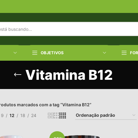
OBJETIVOS
FO
Vitamina B12
rodutos marcados com a tag “Vitamina B12”
9
12
18
24