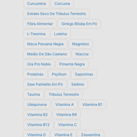
Curcumina
Cúrcuma
Extrato Seco De Tribulus Terrestris
Fibra Alimentar
Ginkgo Biloba Em Pó
L-Treonina
Luteína
Maca Peruana Negra
Magnésio
Melão De São Caetano
Niacina
Ora Pro Nobis
Pimenta Negra
Proteínas
Psyllium
Saponinas
Saw Palmetto Em Pó
Selênio
Taurina
Tribulus Terrestris
Ubiquinona
Vitamina A
Vitamina B1
Vitamina B2
Vitamina B6
Vitamina B12
Vitamina C
Vitamina D
Vitamina E
Zeaxantina