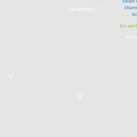
Saúde 
Vitami
VER OPÇÕES
No
Em até 
ADIC