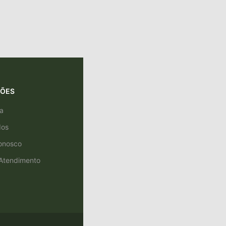
ÇÕES
a
dos
onosco
 Atendimento