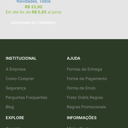
Novidades
,
Todos
R$
33,90
Em até 6x de
R$
5,65
s/ juros
ADICIONAR AO CARRINHO
INSTITUCIONAL
AJUDA
A Empresa
Formas de Entrega
Como Comprar
Forma de Pagamento
Segurança
Forma de Envio
Perguntas Frequentes
Frete Grátis Regras
Blog
Regras Promocionais
EXPLORE
INFORMAÇÕES