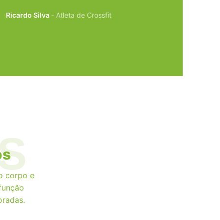
Ricardo Silva
Atleta de Crossfit
Fernanda 
S
os
 o corpo e
 função
oradas.