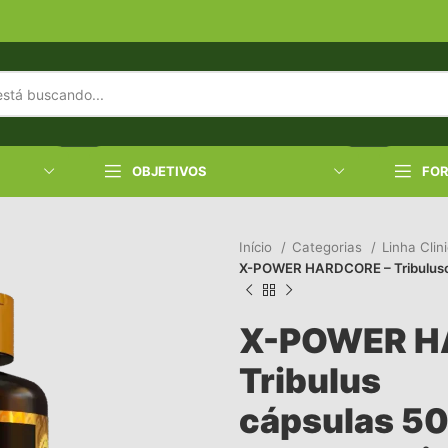
OBJETIVOS
FO
Início
Categorias
Linha Clin
X-POWER HARDCORE – Tribuluscá
X-POWER H
Tribulus
cápsulas 5