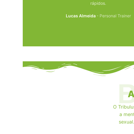
rápidos.
Lucas Almeida
Personal Trainer
A
O Tribulu
a ment
sexual