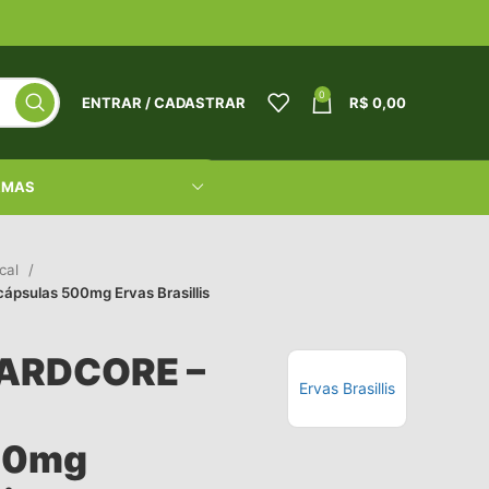
0
ENTRAR / CADASTRAR
R$
0,00
RMAS
ical
psulas 500mg Ervas Brasillis
ARDCORE –
Ervas Brasillis
00mg