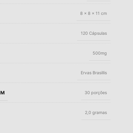
8 × 8 × 11 cm
120 Cápsulas
500mg
Ervas Brasillis
EM
30 porções
2,0 gramas