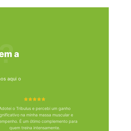
?
tem a
os aqui o
Adotei o Tribulus e percebi um ganho
O Tribulus com Taur
ignificativo na minha massa muscular e
minha recuperação 
empenho. É um ótimo complemento para
notei uma melhora
quem treina intensamente.
energia a