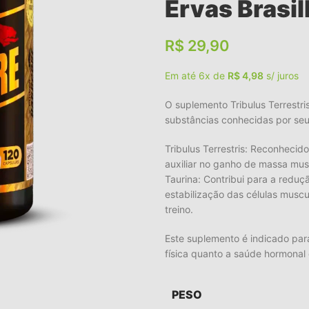
Ervas Brasil
R$
29,90
Em até 6x de
R$
4,98
s/ juros
O suplemento Tribulus Terrestr
substâncias conhecidas por seu
Tribulus Terrestris: Reconheci
auxiliar no ganho de massa musc
Taurina: Contribui para a reduçã
estabilização das células musc
treino.
Este suplemento é indicado pa
física quanto a saúde hormonal
PESO